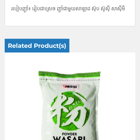
របៀបញ៉ាំ៖ រៀបជាស្រេច ញ៉ាំជាមួយសាឡាដ ស៊ុប ស៊ូស៊ី សាស៊ីមី
Related Product(s)