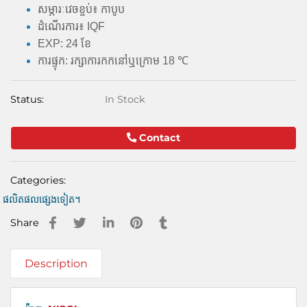
សម្ភារៈវេចខ្ចប់៖ កាបូប
ដំណើរការ៖ IQF
EXP: 24 ខែ
ការផ្ទុក: រក្សាការកកនៅឬក្រោម 18 ℃
Status:
In Stock
Contact
Categories:
ផលិតផលផ្សេងទៀត។
Share
Description