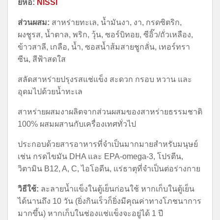
ยี่ห้อ:
NISSI
ส่วนผสม:
สาหร่ายทะเล, น้ำมันงา, งา, กรดซิตริก,
ผงชูรส, น้ำตาล, พริก, วุ้น, ซอร์บิทอย, ซีอิ๊ว/ถั่วเหลือง,
ข้าวสาลี, เกลือ, น้ำ, ซอสน้ำส้มสายชูกลั่น, เทอร์ทรา
ซีน, สีฟ้าสดใส
สลัดสาหร่ายปรุงรสแช่แข็ง สะดวก กรอบ หวาน และ
อุดมไปด้วยน้ำทะเล
สาหร่ายผสมงาผลิตจากส่วนผสมของสาหร่ายธรรมชาติ
100% ผสมผสานกับเครื่องเทศทั่วไป
ประกอบด้วยสารอาหารที่จำเป็นมากมายสำหรับมนุษย์
เช่น กรดไขมัน DHA และ EPA-omega-3, โปรตีน,
วิตามิน B12, A, C, ไอโอดีน, แร่ธาตุที่จำเป็นต่อร่างกาย
วิธีใช้:
ละลายน้ำแข็งในตู้เย็นก่อนใช้ หากเก็บในตู้เย็น
ได้นานถึง 10 วัน (ยิ่งกินเร็วก็ยิ่งมีคุณค่าทางโภชนาการ
มากขึ้น) หากเก็บในช่องแช่แข็งจะอยู่ได้ 1 ปี