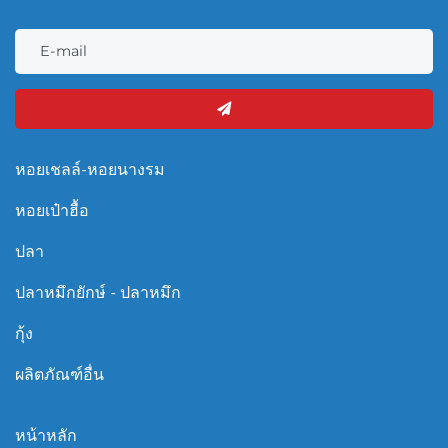
หอยเชลล์-หอยนางรม
หอยเป๋าฮื้อ
ปลา
ปลาหมึกยักษ์ - ปลาหมึก
กุ้ง
ผลิตภัณฑ์อื่น
หน้าหลัก