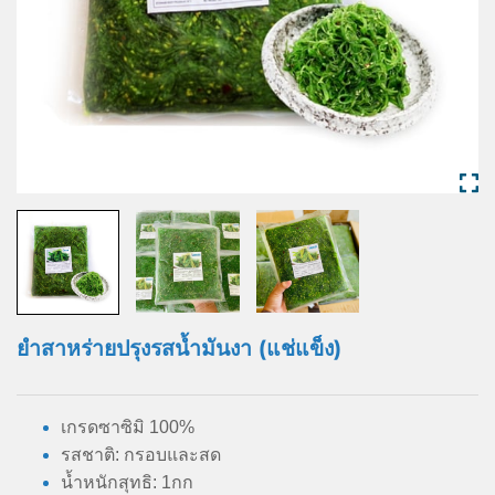
ยำสาหร่ายปรุงรสน้ำมันงา (แช่แข็ง)
เกรดซาซิมิ 100%
รสชาติ: กรอบและสด
น้ำหนักสุทธิ: 1กก